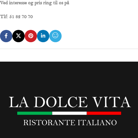
Ved interesse og pris ring til os på
Tlf:
51 82 70 70