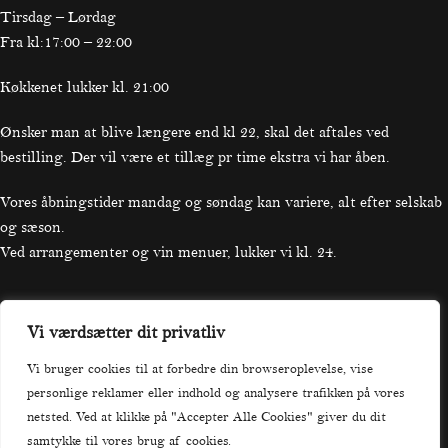
Tirsdag – Lørdag
Fra kl:17:00 – 22:00
Køkkenet lukker kl. 21:00
Ønsker man at blive længere end kl 22, skal det aftales ved
bestilling. Der vil være et tillæg pr time ekstra vi har åben.
Vores åbningstider mandag og søndag kan variere, alt efter selskab
og sæson.
Ved arrangementer og vin menuer, lukker vi kl. 24.
Vi værdsætter dit privatliv
Praktisk
Vi bruger cookies til at forbedre din browseroplevelse, vise
personlige reklamer eller indhold og analysere trafikken på vores
Forside
netsted. Ved at klikke på "Accepter Alle Cookies" giver du dit
Menu
samtykke til vores brug af cookies.
Bord Booking