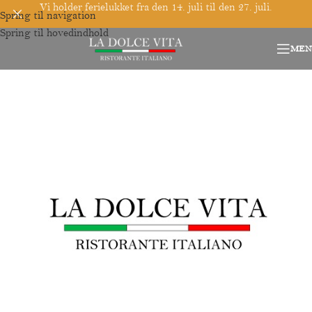
Vi holder ferielukket fra den 14. juli til den 27. juli.
Spring til navigation
Spring til hovedindhold
MEN