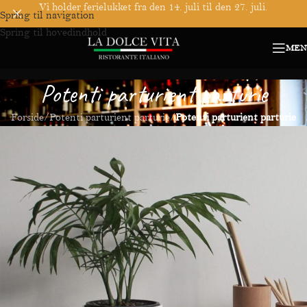
Vi holder ferielukket fra den 14. juli til den 27. juli.
Spring til navigation
Spring til hovedindhold
MEN
Potenti parturient parturie
Forside
/
Potenti parturient parturie
/
Potenti parturient parturie