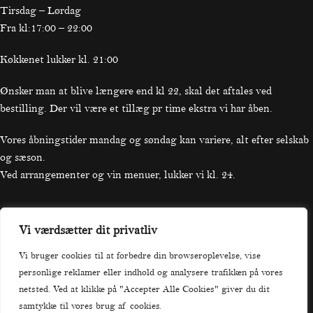
Tirsdag – Lørdag
Fra kl:17:00 – 22:00
Køkkenet lukker kl. 21:00
Ønsker man at blive længere end kl 22, skal det aftales ved
bestilling. Der vil være et tillæg pr time ekstra vi har åben.
Vores åbningstider mandag og søndag kan variere, alt efter selskab
og sæson.
Ved arrangementer og vin menuer, lukker vi kl. 24.
Vi værdsætter dit privatliv
Praktisk
Vi bruger cookies til at forbedre din browseroplevelse, vise
personlige reklamer eller indhold og analysere trafikken på vores
Forside
netsted. Ved at klikke på "Accepter Alle Cookies" giver du dit
Menu
samtykke til vores brug af cookies.
Bord Booking