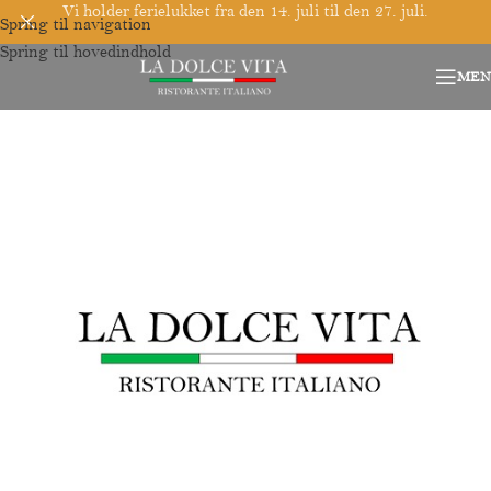
Vi holder ferielukket fra den 14. juli til den 27. juli.
Spring til navigation
Spring til hovedindhold
MEN