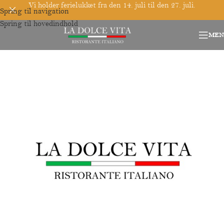
Vi holder ferielukket fra den 14. juli til den 27. juli.
Spring til navigation
Spring til hovedindhold
MEN