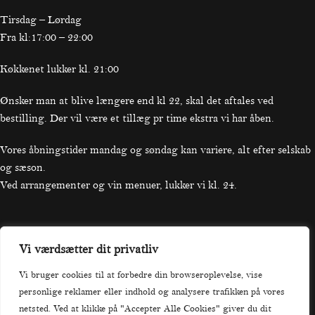
Tirsdag – Lørdag
Fra kl:17:00 – 22:00
Køkkenet lukker kl. 21:00
Ønsker man at blive længere end kl 22, skal det aftales ved
bestilling. Der vil være et tillæg pr time ekstra vi har åben.
Vores åbningstider mandag og søndag kan variere, alt efter selskab
og sæson.
Ved arrangementer og vin menuer, lukker vi kl. 24.
Praktisk
Vi værdsætter dit privatliv
Vi bruger cookies til at forbedre din browseroplevelse, vise
Forside
personlige reklamer eller indhold og analysere trafikken på vores
Menu
netsted. Ved at klikke på "Accepter Alle Cookies" giver du dit