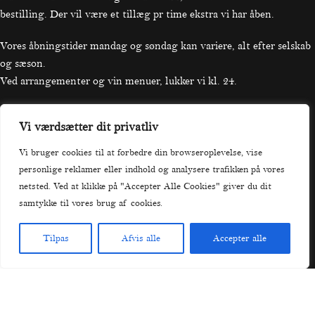
bestilling. Der vil være et tillæg pr time ekstra vi har åben.
Vores åbningstider mandag og søndag kan variere, alt efter selskab
og sæson.
Ved arrangementer og vin menuer, lukker vi kl. 24.
Vi værdsætter dit privatliv
Praktisk
Vi bruger cookies til at forbedre din browseroplevelse, vise
personlige reklamer eller indhold og analysere trafikken på vores
Forside
netsted. Ved at klikke på "Accepter Alle Cookies" giver du dit
Menu
samtykke til vores brug af cookies.
Bord Booking
Takeaway
Tilpas
Afvis alle
Accepter alle
Arrangement
Menu
Booking
Takeaway
Menu
Selskaber
Om La Dolce Vita
Kontakt