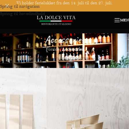
Vi holder ferielukket fra den 14. juli til den 27. juli.
Spring til navigation
Spring til hovedindhold
MEN
Accessories
Forside
/
Accessories
ALLE
ACCESSORIES
DECOR
FURNITURE
KITCHEN
LIGHTING